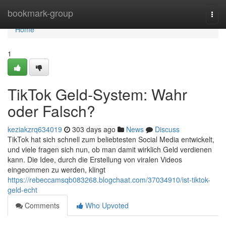
Home
bookmark-group
Togg
navi
Home
1
TikTok Geld-System: Wahr
oder Falsch?
keziakzrq634019
303 days ago
News
Discuss
TikTok hat sich schnell zum beliebtesten Social Media entwickelt,
und viele fragen sich nun, ob man damit wirklich Geld verdienen
kann. Die Idee, durch die Erstellung von viralen Videos
eingeommen zu werden, klingt
https://rebeccamsqb083268.blogchaat.com/37034910/ist-tiktok-
geld-echt
Comments
Who Upvoted