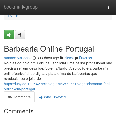
Home
bookmark-group
Togg
navi
Home
1
Barbearia Online Portugal
nanaoqtv303869
303 days ago
News
Discuss
No dias de hoje em Portugal, agendar uma barba profissional não
precisa ser um desafio/problema/fardo. A solução é a barbearia
online/barber shop digital / plataforma de barbearias que
revolucionou o jeito de
https://lucyidqf139542.acidblog.net/68717717/agendamento-fácil-
online-em-portugal
Comments
Who Upvoted
Comments