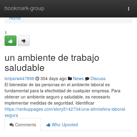
Home
bookmark-group
Togg
navi
Home
1
un ambiente de trabajo
saludable
loripsrw447898
304 days ago
News
Discuss
El bienestar de las personas en el ambiente laboral es
fundamental para la efectividad de cualquier empresa. Para
obtener un ambiente seguro y saludable, es necesario
implementar medidas de seguridad. Identificar
https://rankuppages.com/story5142734/una-atmósfera-laboral-
segura
Comments
Who Upvoted