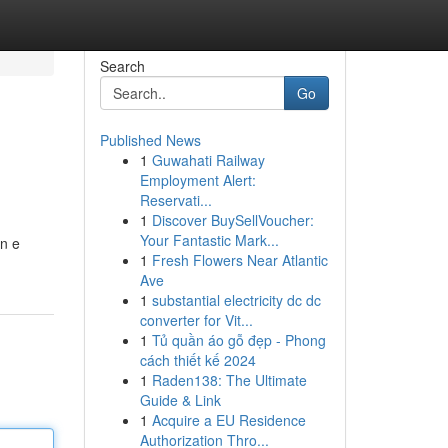
Search
Go
Published News
1
Guwahati Railway
Employment Alert:
Reservati...
1
Discover BuySellVoucher:
Your Fantastic Mark...
gn e
1
Fresh Flowers Near Atlantic
Ave
1
substantial electricity dc dc
converter for Vit...
1
Tủ quần áo gỗ đẹp - Phong
cách thiết kế 2024
1
Raden138: The Ultimate
Guide & Link
1
Acquire a EU Residence
Authorization Thro...