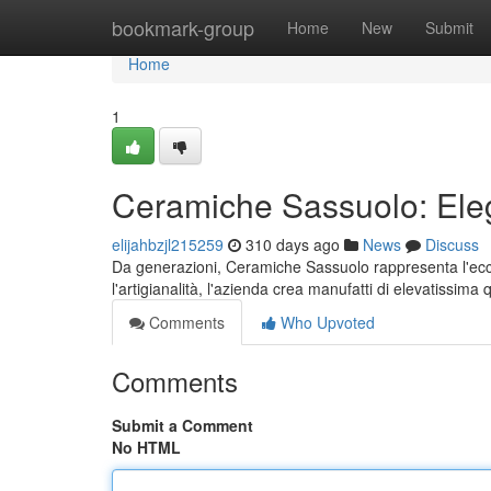
Home
bookmark-group
Home
New
Submit
Home
1
Ceramiche Sassuolo: Eleg
elijahbzjl215259
310 days ago
News
Discuss
Da generazioni, Ceramiche Sassuolo rappresenta l'eccel
l'artigianalità, l'azienda crea manufatti di elevatissima
Comments
Who Upvoted
Comments
Submit a Comment
No HTML