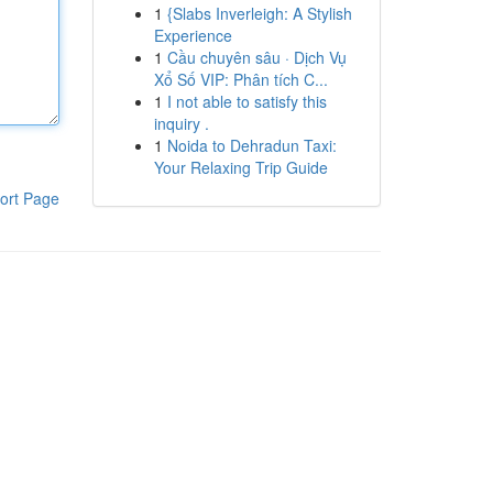
1
{Slabs Inverleigh: A Stylish
Experience
1
Cầu chuyên sâu · Dịch Vụ
Xổ Số VIP: Phân tích C...
1
I not able to satisfy this
inquiry .
1
Noida to Dehradun Taxi:
Your Relaxing Trip Guide
ort Page