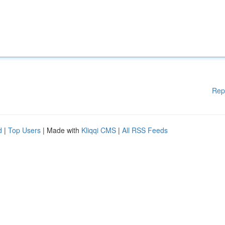
Rep
d
|
Top Users
| Made with
Kliqqi CMS
|
All RSS Feeds