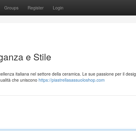
Groups
Register
Login
anza e Stile
lenza italiana nel settore della ceramica. Le sue passione per il desi
 qualità che uniscono
https://piastrellasassuoloshop.com