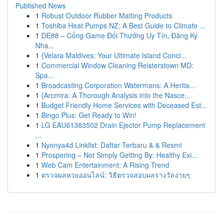
Published News
1
Robust Outdoor Rubber Matting Products
1
Toshiba Heat Pumps NZ: A Best Guide to Climate ...
1
DE88 – Cổng Game Đổi Thưởng Uy Tín, Đăng Ký
Nha...
1
{Velara Maldives: Your Ultimate Island Conci...
1
Commercial Window Cleaning Reisterstown MD:
Spa...
1
Broadcasting Corporation Watermans: A Herita...
1
{Arcmira: A Thorough Analysis into the Nasce...
1
Budget Friendly Home Services with Deceased Est...
1
Bingo Plus: Get Ready to Win!
1
LG EAU61383502 Drain Ejector Pump Replacement
...
1
Nyonya4d Linklist: Daftar Terbaru & & Resmi
1
Prospering – Not Simply Getting By: Healthy Exi...
1
Web Cam Entertainment: A Rising Trend
1
ตรวจผลหวยออนไลน์: วิธีตรวจสอบผลรางวัลง่ายๆ