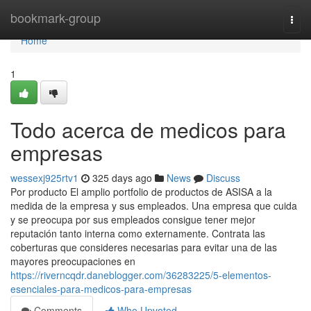
Home
bookmark-group
Togg
navi
Home
1
Todo acerca de medicos para
empresas
wessexj925rtv1
325 days ago
News
Discuss
Por producto El amplio portfolio de productos de ASISA a la
medida de la empresa y sus empleados. Una empresa que cuida
y se preocupa por sus empleados consigue tener mejor
reputación tanto interna como externamente. Contrata las
coberturas que consideres necesarias para evitar una de las
mayores preocupaciones en
https://riverncqdr.daneblogger.com/36283225/5-elementos-
esenciales-para-medicos-para-empresas
Comments
Who Upvoted