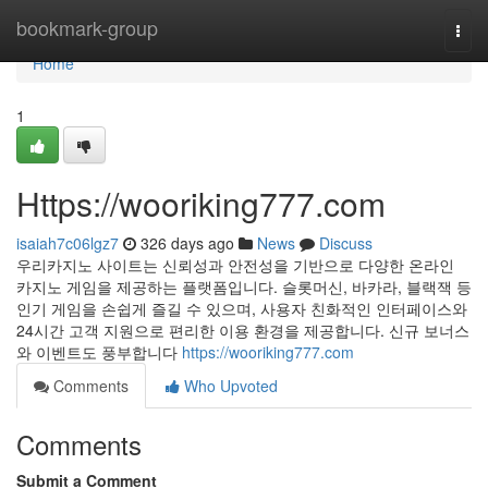
Home
bookmark-group
Togg
navi
Home
1
Https://wooriking777.com
isaiah7c06lgz7
326 days ago
News
Discuss
우리카지노 사이트는 신뢰성과 안전성을 기반으로 다양한 온라인
카지노 게임을 제공하는 플랫폼입니다. 슬롯머신, 바카라, 블랙잭 등
인기 게임을 손쉽게 즐길 수 있으며, 사용자 친화적인 인터페이스와
24시간 고객 지원으로 편리한 이용 환경을 제공합니다. 신규 보너스
와 이벤트도 풍부합니다
https://wooriking777.com
Comments
Who Upvoted
Comments
Submit a Comment