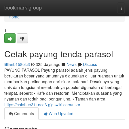
Home
bookmark-group
Togg
navi
Home
1
Cetak payung tenda parasol
lillianb158oic3
325 days ago
News
Discuss
PAYUNG PARASOL Payung parasol adalah jenis payung
berukuran besar yang umumnya digunakan di luar ruangan untuk
memberikan perlindungan dari sinar matahari. Desainnya yang
unik dan fungsional membuatnya populer digunakan di berbagai
tempat, seperti: • Kafe dan restoran: Menciptakan suasana yang
nyaman dan teduh bagi pengunjung. • Taman dan area
https://colettee311ocq6.gigswiki.com/user
Comments
Who Upvoted
Comments