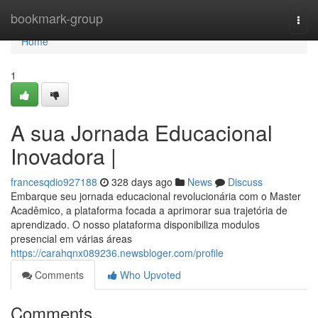
Home
bookmark-group
Togg
navi
Home
1
A sua Jornada Educacional
Inovadora |
francesqdio927188
328 days ago
News
Discuss
Embarque seu jornada educacional revolucionária com o Master
Acadêmico, a plataforma focada a aprimorar sua trajetória de
aprendizado. O nosso plataforma disponibiliza modulos
presencial em várias áreas
https://carahqnx089236.newsbloger.com/profile
Comments
Who Upvoted
Comments