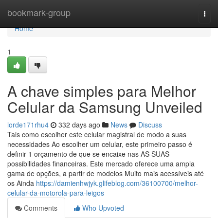
Home
bookmark-group
Togg
navi
Home
1
A chave simples para Melhor
Celular da Samsung Unveiled
lorde171rhu4
332 days ago
News
Discuss
Tais como escolher este celular magistral de modo a suas
necessidades Ao escolher um celular, este primeiro passo é
definir 1 orçamento de que se encaixe nas AS SUAS
possibilidades financeiras. Este mercado oferece uma ampla
gama de opções, a partir de modelos Muito mais acessíveis até
os Ainda
https://damienhwjyk.glifeblog.com/36100700/melhor-
celular-da-motorola-para-leigos
Comments
Who Upvoted