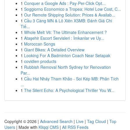
1
Conquer a Google Ads : Pay-Per-Click Opt...
1
Soggiorno Economico a Tropea: Hotel Low Cost, C...
1
Our Remote Shipping Solution: Prices & Availab...
1
Cầu 3 Càng MN & Lô Xiên XSMB: Đánh Giá Chi
Tiế...
1
Whole Melt V6: The Ultimate Enhancement ?
1
Ataşehir Escort Servisleri : İmkanlar ve Uy...
1
Moroccan Songs
1
Giant Bikes: A Detailed Overview
1
Looking For A Badminton Coach Near Setapak
1
covidien products
1
Rubbish Removal North Sydney for Renovation
Par...
1
Cầu Hai Nháy Tham Khảo - Soi Kép MB: Phân Tích
...
1
The Silent Echo: A Psychological Thriller You W...
Copyright © 2026 |
Advanced Search
|
Live
|
Tag Cloud
|
Top
Users
| Made with
Kliqqi CMS
|
All RSS Feeds