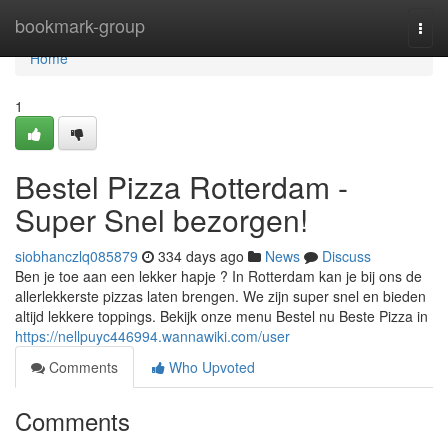
Home
bookmark-group
Togg
navi
Home
1
Bestel Pizza Rotterdam -
Super Snel bezorgen!
siobhanczlq085879
334 days ago
News
Discuss
Ben je toe aan een lekker hapje ? In Rotterdam kan je bij ons de
allerlekkerste pizzas laten brengen. We zijn super snel en bieden
altijd lekkere toppings. Bekijk onze menu Bestel nu Beste Pizza in
https://nellpuyc446994.wannawiki.com/user
Comments
Who Upvoted
Comments