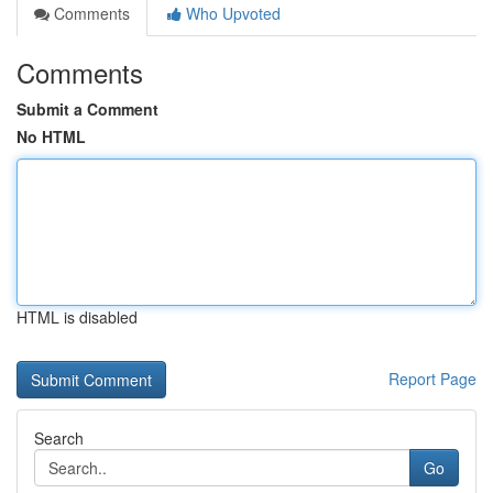
Comments
Who Upvoted
Comments
Submit a Comment
No HTML
HTML is disabled
Report Page
Search
Go