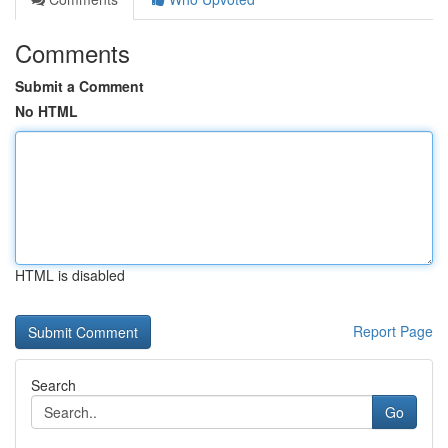
Comments
Submit a Comment
No HTML
HTML is disabled
Report Page
Search
Go