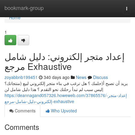
Home
bookmark-group
Togg
navi
Home
1
إعداد متجر إلكتروني: دليل شامل
مرجع Exhaustive
zoyabbnb199451
340 days ago
News
Discuss
يريد أن تصبح أ(حلمك ؟ هل ترغب في بناء متجر إلكتروني لبيع (منتجاتك؟
ليس سبب لم تبدأ رحلتك نحو التقدم ؟ هذا دليل شامل لن|
https://deannagand057326.howeweb.com/37865576/إعداد-متجر-
إلكتروني-دليل-شامل-مرجع-exhaustive
Comments
Who Upvoted
Comments