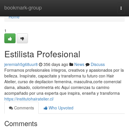
Home
bookmark-group
Togg
navi
Home
1
Estilista Profesional
jeremiah5g68uur8
356 days ago
News
Discuss
Formamos profesionales íntegros, creativos y apasionados por la
belleza. Inspírate, capacítate y transforma tu futuro con Hair
Atelier, curso de depilacion femenina, masculina,corte comercial
dama, alisado, colorimetria etc Aquí comienzas tu camino
acompañado por una experta que inspira, enseña y transforma
https://institutohairatelier.cl/
Comments
Who Upvoted
Comments