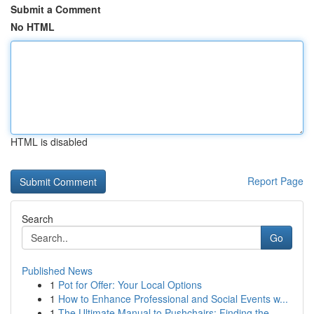
Submit a Comment
No HTML
HTML is disabled
Report Page
Search
Go
Published News
1
Pot for Offer: Your Local Options
1
How to Enhance Professional and Social Events w...
1
The Ultimate Manual to Pushchairs: Finding the ...