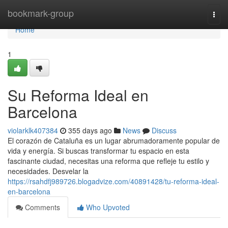
Home
bookmark-group
Togg
navi
Home
1
Su Reforma Ideal en
Barcelona
violarklk407384
355 days ago
News
Discuss
El corazón de Cataluña es un lugar abrumadoramente popular de
vida y energía. Si buscas transformar tu espacio en esta
fascinante ciudad, necesitas una reforma que refleje tu estilo y
necesidades. Desvelar la
https://rsahdfj989726.blogadvize.com/40891428/tu-reforma-ideal-
en-barcelona
Comments
Who Upvoted