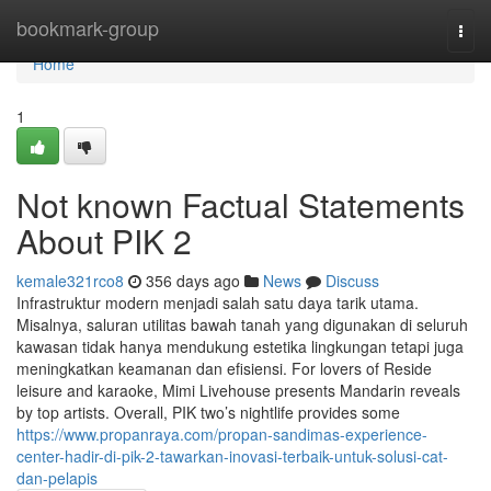
Home
bookmark-group
Togg
navi
Home
1
Not known Factual Statements
About PIK 2
kemale321rco8
356 days ago
News
Discuss
Infrastruktur modern menjadi salah satu daya tarik utama.
Misalnya, saluran utilitas bawah tanah yang digunakan di seluruh
kawasan tidak hanya mendukung estetika lingkungan tetapi juga
meningkatkan keamanan dan efisiensi. For lovers of Reside
leisure and karaoke, Mimi Livehouse presents Mandarin reveals
by top artists. Overall, PIK two’s nightlife provides some
https://www.propanraya.com/propan-sandimas-experience-
center-hadir-di-pik-2-tawarkan-inovasi-terbaik-untuk-solusi-cat-
dan-pelapis