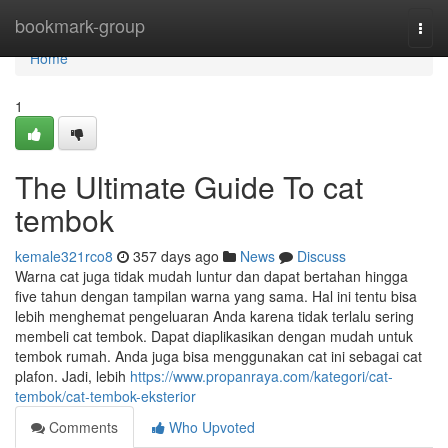
Home
bookmark-group
Togg
navi
Home
1
The Ultimate Guide To cat
tembok
kemale321rco8
357 days ago
News
Discuss
Warna cat juga tidak mudah luntur dan dapat bertahan hingga
five tahun dengan tampilan warna yang sama. Hal ini tentu bisa
lebih menghemat pengeluaran Anda karena tidak terlalu sering
membeli cat tembok. Dapat diaplikasikan dengan mudah untuk
tembok rumah. Anda juga bisa menggunakan cat ini sebagai cat
plafon. Jadi, lebih
https://www.propanraya.com/kategori/cat-
tembok/cat-tembok-eksterior
Comments
Who Upvoted