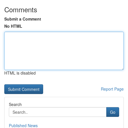
Comments
Submit a Comment
No HTML
HTML is disabled
Report Page
Search
Go
Published News