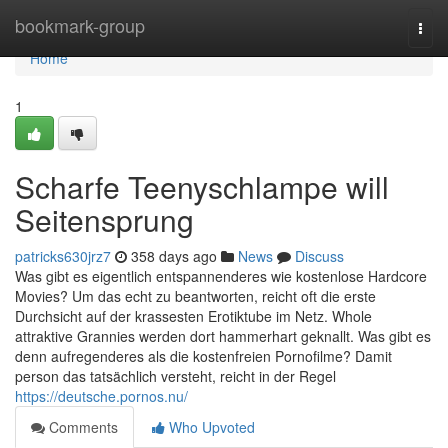
Home
bookmark-group
Togg
navi
Home
1
Scharfe Teenyschlampe will
Seitensprung
patricks630jrz7
358 days ago
News
Discuss
Was gibt es eigentlich entspannenderes wie kostenlose Hardcore
Movies? Um das echt zu beantworten, reicht oft die erste
Durchsicht auf der krassesten Erotiktube im Netz. Whole
attraktive Grannies werden dort hammerhart geknallt. Was gibt es
denn aufregenderes als die kostenfreien Pornofilme? Damit
person das tatsächlich versteht, reicht in der Regel
https://deutsche.pornos.nu/
Comments
Who Upvoted