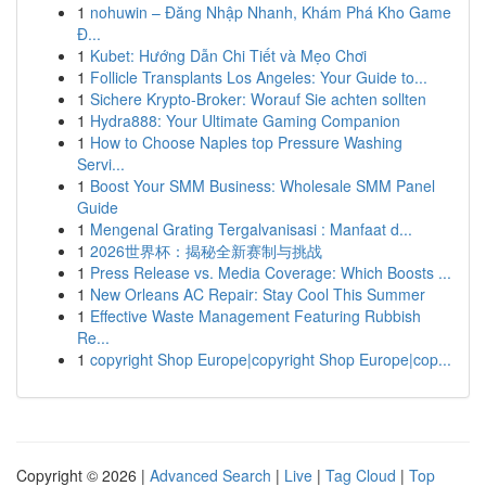
1
nohuwin – Đăng Nhập Nhanh, Khám Phá Kho Game
Đ...
1
Kubet: Hướng Dẫn Chi Tiết và Mẹo Chơi
1
Follicle Transplants Los Angeles: Your Guide to...
1
Sichere Krypto-Broker: Worauf Sie achten sollten
1
Hydra888: Your Ultimate Gaming Companion
1
How to Choose Naples top Pressure Washing
Servi...
1
Boost Your SMM Business: Wholesale SMM Panel
Guide
1
Mengenal Grating Tergalvanisasi : Manfaat d...
1
2026世界杯：揭秘全新赛制与挑战
1
Press Release vs. Media Coverage: Which Boosts ...
1
New Orleans AC Repair: Stay Cool This Summer
1
Effective Waste Management Featuring Rubbish
Re...
1
copyright Shop Europe|copyright Shop Europe|cop...
Copyright © 2026 |
Advanced Search
|
Live
|
Tag Cloud
|
Top