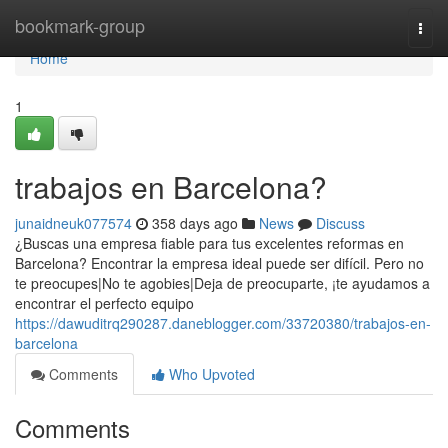
Home
bookmark-group
Togg
navi
Home
1
trabajos en Barcelona?
junaidneuk077574
358 days ago
News
Discuss
¿Buscas una empresa fiable para tus excelentes reformas en
Barcelona? Encontrar la empresa ideal puede ser difícil. Pero no
te preocupes|No te agobies|Deja de preocuparte, ¡te ayudamos a
encontrar el perfecto equipo
https://dawuditrq290287.daneblogger.com/33720380/trabajos-en-
barcelona
Comments
Who Upvoted
Comments