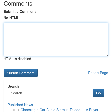
Comments
Submit a Comment
No HTML
HTML is disabled
Report Page
Search
Go
Published News
1
Choosing a Car Audio Store in Toledo — A Buyer'...