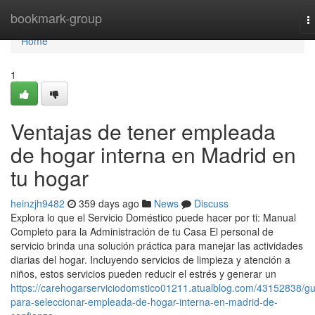
Home
bookmark-group
T
n
Home
1
Ventajas de tener empleada
de hogar interna en Madrid en
tu hogar
heinzjh9482
359 days ago
News
Discuss
Explora lo que el Servicio Doméstico puede hacer por ti: Manual
Completo para la Administración de tu Casa El personal de
servicio brinda una solución práctica para manejar las actividades
diarias del hogar. Incluyendo servicios de limpieza y atención a
niños, estos servicios pueden reducir el estrés y generar un
https://carehogarserviciodomstico01211.atualblog.com/43152838/gu
para-seleccionar-empleada-de-hogar-interna-en-madrid-de-