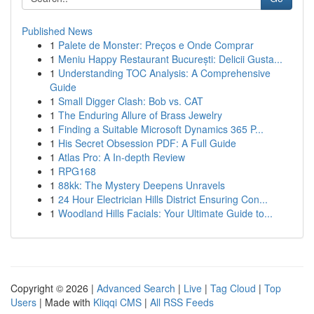
Published News
1
Palete de Monster: Preços e Onde Comprar
1
Meniu Happy Restaurant București: Delicii Gusta...
1
Understanding TOC Analysis: A Comprehensive
Guide
1
Small Digger Clash: Bob vs. CAT
1
The Enduring Allure of Brass Jewelry
1
Finding a Suitable Microsoft Dynamics 365 P...
1
His Secret Obsession PDF: A Full Guide
1
Atlas Pro: A In-depth Review
1
RPG168
1
88kk: The Mystery Deepens Unravels
1
24 Hour Electrician Hills District Ensuring Con...
1
Woodland Hills Facials: Your Ultimate Guide to...
Copyright © 2026 |
Advanced Search
|
Live
|
Tag Cloud
|
Top
Users
| Made with
Kliqqi CMS
|
All RSS Feeds