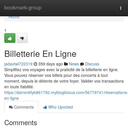
Home
bookmark-group
Tog
navi
Home
1
Billetterie En Ligne
jadaxtwl722319
359 days ago
News
Discuss
Simplifiez vos voyages avec la praticité de la billetterie en ligne.
Vous pouvez réserver vos billets pour des concerts à tout
moment, depuis le détente de votre foyer. Valider vos transactions
en toute fiabilité.
https://darrenkfyb861792.mybloglicious.com/56779741/réservations
en-ligne
Comments
Who Upvoted
Comments