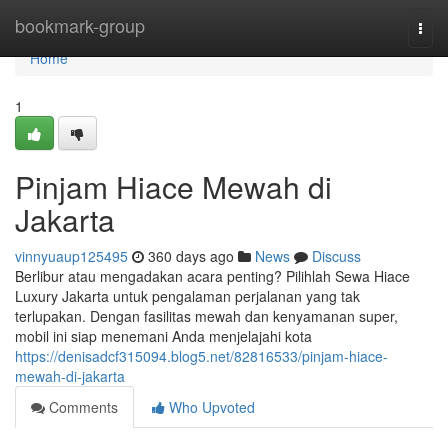
Home
bookmark-group
Togg
navi
Home
1
Pinjam Hiace Mewah di
Jakarta
vinnyuaup125495
360 days ago
News
Discuss
Berlibur atau mengadakan acara penting? Pilihlah Sewa Hiace
Luxury Jakarta untuk pengalaman perjalanan yang tak
terlupakan. Dengan fasilitas mewah dan kenyamanan super,
mobil ini siap menemani Anda menjelajahi kota
https://denisadcf315094.blog5.net/82816533/pinjam-hiace-
mewah-di-jakarta
Comments
Who Upvoted