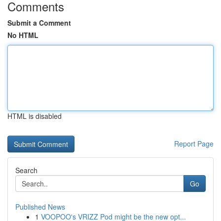
Comments
Submit a Comment
No HTML
HTML is disabled
Report Page
Search
Go
Published News
1
VOOPOO's VRIZZ Pod might be the new opt...