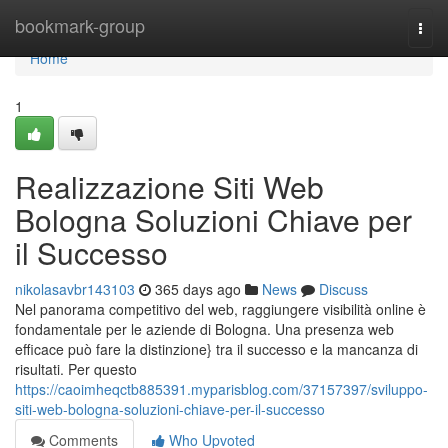
Home
bookmark-group
Togg
navi
Home
1
Realizzazione Siti Web
Bologna Soluzioni Chiave per
il Successo
nikolasavbr143103
365 days ago
News
Discuss
Nel panorama competitivo del web, raggiungere visibilità online è
fondamentale per le aziende di Bologna. Una presenza web
efficace può fare la distinzione} tra il successo e la mancanza di
risultati. Per questo
https://caoimheqctb885391.myparisblog.com/37157397/sviluppo-
siti-web-bologna-soluzioni-chiave-per-il-successo
Comments
Who Upvoted