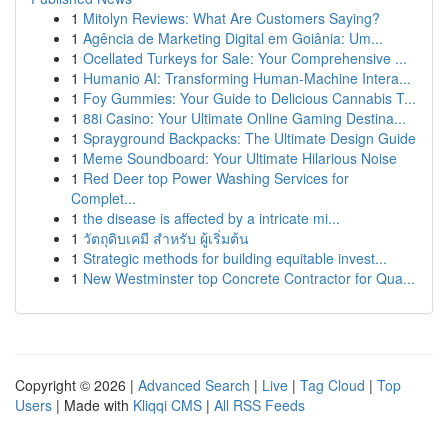
1
Mitolyn Reviews: What Are Customers Saying?
1
Agência de Marketing Digital em Goiânia: Um...
1
Ocellated Turkeys for Sale: Your Comprehensive ...
1
Humanio AI: Transforming Human-Machine Intera...
1
Foy Gummies: Your Guide to Delicious Cannabis T...
1
88i Casino: Your Ultimate Online Gaming Destina...
1
Sprayground Backpacks: The Ultimate Design Guide
1
Meme Soundboard: Your Ultimate Hilarious Noise
1
Red Deer top Power Washing Services for
Complet...
1
the disease is affected by a intricate mi...
1
วัตถุดิบเคมี สำหรับ ผู้เริ่มต้น
1
Strategic methods for building equitable invest...
1
New Westminster top Concrete Contractor for Qua...
Copyright © 2026 |
Advanced Search
|
Live
|
Tag Cloud
|
Top
Users
| Made with
Kliqqi CMS
|
All RSS Feeds