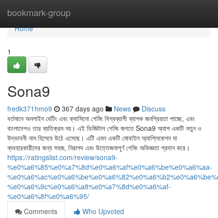
Home
bookmark-group
Home
1
Sona9
fredk371hmo9
367 days ago
News
Discuss
বর্তমানে অনলাইন বেটিং এবং ক্যাসিনো গেমিং বিশ্বব্যাপী ব্যাপক জনপ্রিয়তা পাচ্ছে, এবং
বাংলাদেশও তার ব্যতিক্রম নয়। এই ডিজিটাল গেমিং জগতে Sona9 অ্যাপ একটি নতুন ও
উদ্ভাবনী নাম হিসেবে উঠে এসেছে। এটি এমন একটি মোবাইল অ্যাপ্লিকেশন যা
ব্যবহারকারীদের জন্য সহজ, নিরাপদ এবং উত্তেজনাপূর্ণ গেমিং অভিজ্ঞতা প্রদান করে।
https://ratingslist.com/review/sona9-
%e0%a6%85%e0%a7%8d%e0%a6%af%e0%a6%be%e0%a6%aa-
%e0%a6%ac%e0%a6%be%e0%a6%82%e0%a6%b2%e0%a6%be%
%e0%a6%9c%e0%a6%a8%e0%a7%8d%e0%a6%af-
%e0%a6%8f%e0%a6%95/
Comments
Who Upvoted