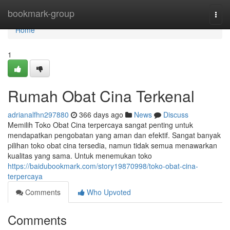
Home
bookmark-group
Togg
navi
Home
1
Rumah Obat Cina Terkenal
adrianalfhn297880
366 days ago
News
Discuss
Memilih Toko Obat Cina terpercaya sangat penting untuk
mendapatkan pengobatan yang aman dan efektif. Sangat banyak
pilihan toko obat cina tersedia, namun tidak semua menawarkan
kualitas yang sama. Untuk menemukan toko
https://baidubookmark.com/story19870998/toko-obat-cina-
terpercaya
Comments
Who Upvoted
Comments