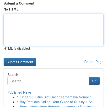
Submit a Comment
No HTML
HTML is disabled
Report Page
Search
Go
Published News
1
Tinder88: Situs Slot Gacor Terpercaya Nomor 1
1
Buy Peptides Online: Your Guide to Quality & Se...
1
How nations steer through the complex landscape...