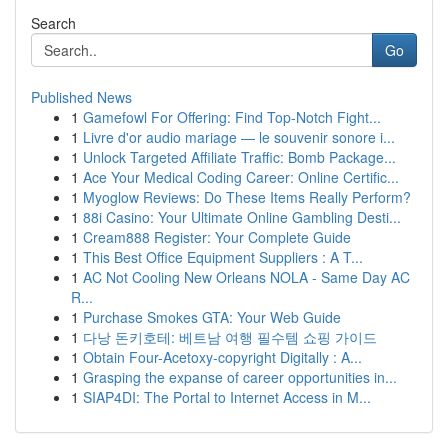
Search
Go
Published News
1
Gamefowl For Offering: Find Top-Notch Fight...
1
Livre d'or audio mariage — le souvenir sonore i...
1
Unlock Targeted Affiliate Traffic: Bomb Package...
1
Ace Your Medical Coding Career: Online Certific...
1
Myoglow Reviews: Do These Items Really Perform?
1
88i Casino: Your Ultimate Online Gambling Desti...
1
Cream888 Register: Your Complete Guide
1
This Best Office Equipment Suppliers : A T...
1
AC Not Cooling New Orleans NOLA - Same Day AC
R...
1
Purchase Smokes GTA: Your Web Guide
1
다낭 돈키호테: 베트남 여행 필수템 쇼핑 가이드
1
Obtain Four-Acetoxy-copyright Digitally : A...
1
Grasping the expanse of career opportunities in...
1
SIAP4DI: The Portal to Internet Access in M...