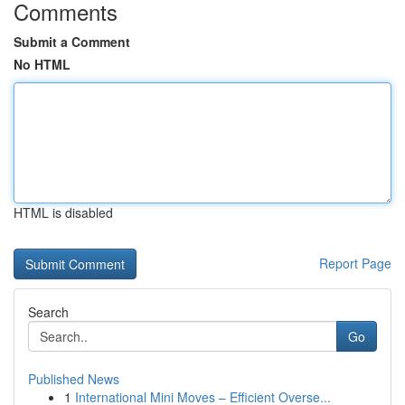
Comments
Submit a Comment
No HTML
HTML is disabled
Report Page
Search
Go
Published News
1
International Mini Moves – Efficient Overse...