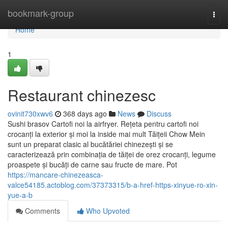
Home
bookmark-group
Togg
navi
Home
1
Restaurant chinezesc
ovinit730xwv6
368 days ago
News
Discuss
Sushi brasov Cartofi noi la airfryer. Rețeta pentru cartofi noi
crocanți la exterior și moi la inside mai mult Tăițeii Chow Mein
sunt un preparat clasic al bucătăriei chinezești și se
caracterizează prin combinația de tăiței de orez crocanți, legume
proaspete și bucăți de carne sau fructe de mare. Pot
https://mancare-chinezeasca-
valce54185.actoblog.com/37373315/b-a-href-https-xinyue-ro-xin-
yue-a-b
Comments
Who Upvoted