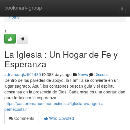
Home
bookmark-group
Togg
navi
Home
1
La Iglesia : Un Hogar de Fe y
Esperanza
adrianaaqkz501480
383 days ago
News
Discuss
Dentro de las paredes de apoyo, la Familia se convierte en un
lugar sagrado. Aquí, los corazones buscan guía y el espíritu
descansa en la presencia de Dios. Cada misa es una oportunidad
para fortalecer la esperanza,
https://pastoremanuelmontecinos.cl/iglesia-evangelica-
pentecostal/
Comments
Who Upvoted