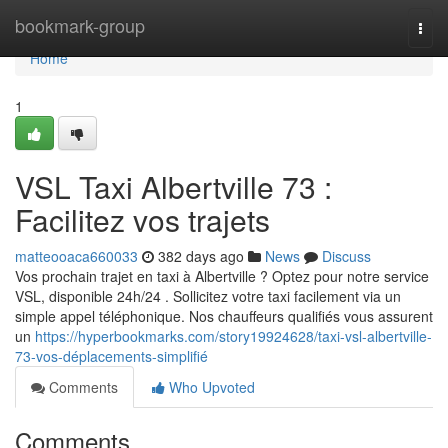
Home
bookmark-group
Togg
navi
Home
1
VSL Taxi Albertville 73 :
Facilitez vos trajets
matteooaca660033
382 days ago
News
Discuss
Vos prochain trajet en taxi à Albertville ? Optez pour notre service
VSL, disponible 24h/24 . Sollicitez votre taxi facilement via un
simple appel téléphonique. Nos chauffeurs qualifiés vous assurent
un
https://hyperbookmarks.com/story19924628/taxi-vsl-albertville-
73-vos-déplacements-simplifié
Comments
Who Upvoted
Comments