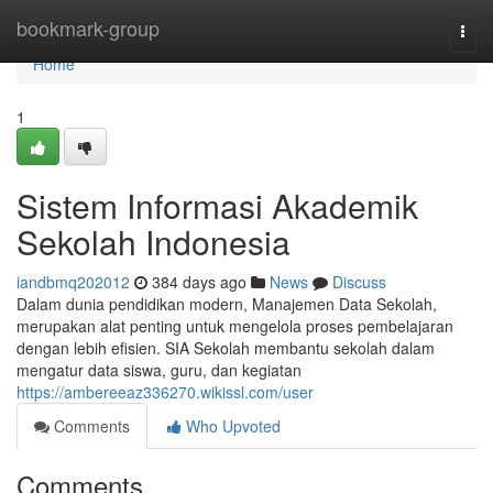
Home
bookmark-group
Togg
navi
Home
1
Sistem Informasi Akademik
Sekolah Indonesia
iandbmq202012
384 days ago
News
Discuss
Dalam dunia pendidikan modern, Manajemen Data Sekolah,
merupakan alat penting untuk mengelola proses pembelajaran
dengan lebih efisien. SIA Sekolah membantu sekolah dalam
mengatur data siswa, guru, dan kegiatan
https://ambereeaz336270.wikissl.com/user
Comments
Who Upvoted
Comments