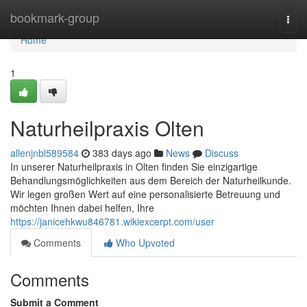
Home
bookmark-group
Togg
navi
Home
1
Naturheilpraxis Olten
allenjnbl589584
383 days ago
News
Discuss
In unserer Naturheilpraxis in Olten finden Sie einzigartige
Behandlungsmöglichkeiten aus dem Bereich der Naturheilkunde.
Wir legen großen Wert auf eine personalisierte Betreuung und
möchten Ihnen dabei helfen, Ihre
https://janicehkwu846781.wikiexcerpt.com/user
Comments
Who Upvoted
Comments
Submit a Comment