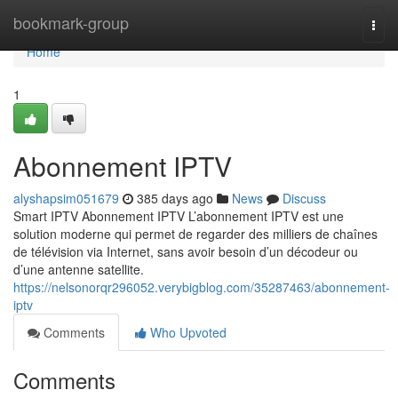
Home
bookmark-group
Togg
navi
Home
1
Abonnement IPTV
alyshapsim051679
385 days ago
News
Discuss
Smart IPTV Abonnement IPTV L’abonnement IPTV est une
solution moderne qui permet de regarder des milliers de chaînes
de télévision via Internet, sans avoir besoin d’un décodeur ou
d’une antenne satellite.
https://nelsonorqr296052.verybigblog.com/35287463/abonnement-
iptv
Comments
Who Upvoted
Comments