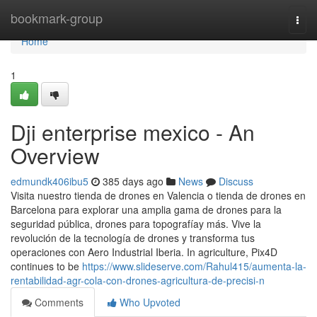
Home
bookmark-group
Togg
navi
Home
1
Dji enterprise mexico - An
Overview
edmundk406ibu5
385 days ago
News
Discuss
Visita nuestro tienda de drones en Valencia o tienda de drones en
Barcelona para explorar una amplia gama de drones para la
seguridad pública, drones para topografíay más. Vive la
revolución de la tecnología de drones y transforma tus
operaciones con Aero Industrial Iberia. In agriculture, Pix4D
continues to be
https://www.slideserve.com/Rahul415/aumenta-la-
rentabilidad-agr-cola-con-drones-agricultura-de-precisi-n
Comments
Who Upvoted