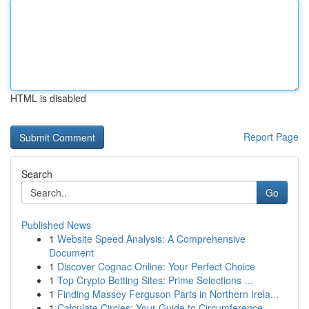
HTML is disabled
Report Page
Search
Go
Published News
1
Website Speed Analysis: A Comprehensive
Document
1
Discover Cognac Online: Your Perfect Choice
1
Top Crypto Betting Sites: Prime Selections ...
1
Finding Massey Ferguson Parts in Northern Irela...
1
Calculate Circles: Your Guide to Circumference