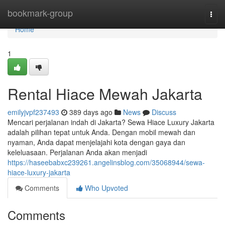
Home
bookmark-group
Togg
navi
Home
1
Rental Hiace Mewah Jakarta
emilyjvpf237493
389 days ago
News
Discuss
Mencari perjalanan indah di Jakarta? Sewa Hiace Luxury Jakarta
adalah pilihan tepat untuk Anda. Dengan mobil mewah dan
nyaman, Anda dapat menjelajahi kota dengan gaya dan
keleluasaan. Perjalanan Anda akan menjadi
https://haseebabxc239261.angelinsblog.com/35068944/sewa-
hiace-luxury-jakarta
Comments
Who Upvoted
Comments