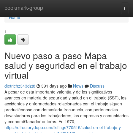
Home
bookmark-group
Togg
navi
Home
1
Nuevo paso a paso Mapa
salud y seguridad en el trabajo
virtual
dietrichz343dzt8
391 days ago
News
Discuss
A pesar de esta importante valentía y de los significativos
avances en materia de seguridad y salud en el trabajo (SST), los
accidentes y enfermedades relacionados con el trabajo siguen
produciéndose con demasiada frecuencia, con pertenencias
devastadores para los trabajadores, las empresas y comunidades
y economíGanador enteras. En 1970,
https://directorydepo.com/listings770515/salud-en-el-trabajo-y-