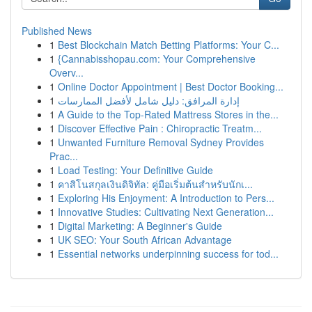
Published News
1
Best Blockchain Match Betting Platforms: Your C...
1
{Cannabisshopau.com: Your Comprehensive
Overv...
1
Online Doctor Appointment | Best Doctor Booking...
1
إدارة المرافق: دليل شامل لأفضل الممارسات
1
A Guide to the Top-Rated Mattress Stores in the...
1
Discover Effective Pain : Chiropractic Treatm...
1
Unwanted Furniture Removal Sydney Provides
Prac...
1
Load Testing: Your Definitive Guide
1
คาสิโนสกุลเงินดิจิทัล: คู่มือเริ่มต้นสำหรับนักเ...
1
Exploring His Enjoyment: A Introduction to Pers...
1
Innovative Studies: Cultivating Next Generation...
1
Digital Marketing: A Beginner's Guide
1
UK SEO: Your South African Advantage
1
Essential networks underpinning success for tod...