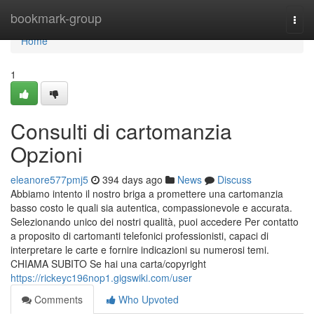
Home
bookmark-group
Togg
navi
Home
1
Consulti di cartomanzia
Opzioni
eleanore577pmj5
394 days ago
News
Discuss
Abbiamo intento il nostro briga a promettere una cartomanzia
basso costo le quali sia autentica, compassionevole e accurata.
Selezionando unico dei nostri qualità, puoi accedere Per contatto
a proposito di cartomanti telefonici professionisti, capaci di
interpretare le carte e fornire indicazioni su numerosi temi.
CHIAMA SUBITO Se hai una carta/copyright
https://rickeyc196nop1.gigswiki.com/user
Comments
Who Upvoted