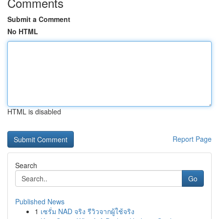
Comments
Submit a Comment
No HTML
HTML is disabled
Report Page
Search
Go
Published News
1
เซรั่ม NAD จริง รีวิวจากผู้ใช้จริง