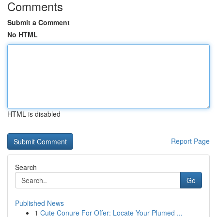
Comments
Submit a Comment
No HTML
HTML is disabled
Report Page
Search
Go
Published News
1
Cute Conure For Offer: Locate Your Plumed ...