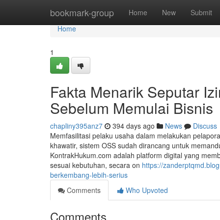
Home
bookmark-group
Home
New
Submit
Home
1
Fakta Menarik Seputar Iz
Sebelum Memulai Bisnis
chapliny395anz7
394 days ago
News
Discuss
Memfasilitasi pelaku usaha dalam melakukan pelapo
khawatir, sistem OSS sudah dirancang untuk memandum
KontrakHukum.com adalah platform digital yang mem
sesuai kebutuhan, secara on
https://zanderptqmd.blo
berkembang-lebih-serius
Comments
Who Upvoted
Comments