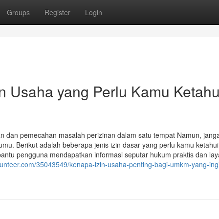
Groups
Register
Login
in Usaha yang Perlu Kamu Ketahu
ran dan pemecahan masalah perizinan dalam satu tempat Namun, jang
u. Berikut adalah beberapa jenis izin dasar yang perlu kamu ketahui
bantu pengguna mendapatkan informasi seputar hukum praktis dan la
gunteer.com/35043549/kenapa-izin-usaha-penting-bagi-umkm-yang-ing