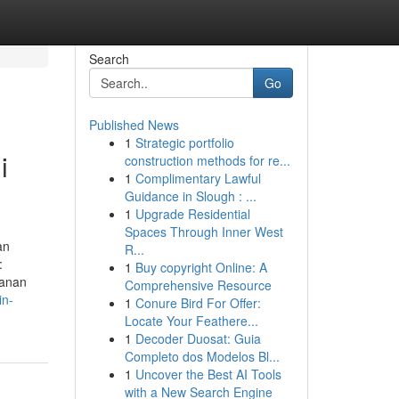
Search
Go
Published News
1
Strategic portfolio
i
construction methods for re...
1
Complimentary Lawful
Guidance in Slough : ...
1
Upgrade Residential
Spaces Through Inner West
an
R...
:
1
Buy copyright Online: A
yanan
Comprehensive Resource
in-
1
Conure Bird For Offer:
Locate Your Feathere...
1
Decoder Duosat: Guia
Completo dos Modelos Bl...
1
Uncover the Best AI Tools
with a New Search Engine