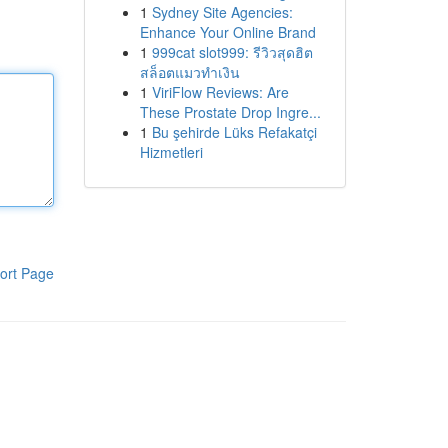
1
Sydney Site Agencies:
Enhance Your Online Brand
1
999cat slot999: รีวิวสุดฮิต
สล็อตแมวทำเงิน
1
ViriFlow Reviews: Are
These Prostate Drop Ingre...
1
Bu şehirde Lüks Refakatçi
Hizmetleri
ort Page