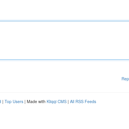
Rep
d
|
Top Users
| Made with
Kliqqi CMS
|
All RSS Feeds