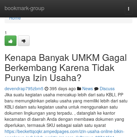
Home
bookmark-group
Togg
navi
Home
1
Kenapa Banyak UMKM Gagal
Berkembang Karena Tidak
Punya Izin Usaha?
devendrap795zbm5
395 days ago
News
Discuss
Jika suatu kegiatan usaha mencakup lebih dari satu KBLI, PP
baru memungkinkan pelaku usaha yang memiliki lebih dari satu
KBLI dalam satu kegiatan usaha untuk menggunakan satu
dokumen lingkungan yang terpadu. , datanglah ke kantor
kecamatan di daerah Anda dengan membawa dokumen yang
diperlukan, termasuk SKU sebagai salah satu syarat
https://beckettqcqkr.ampedpages.com/izin-usaha-online-bikin-