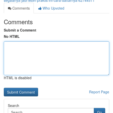
segalanya-jadi-lebih-praktis-ini-cara-daftarnya-62744511
Comments
Who Upvoted
Comments
Submit a Comment
No HTML
HTML is disabled
Report Page
Search
Go