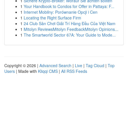
1
Sichere Krypto-Broker: Worauf Sie achten sollten
1
Your Handbook to Condos for Offer in Pattaya: F...
1
Internet Mobilny: Porównanie Opcji i Cen
1
Locating the Right Surface Firm
1
24 Club Sân Chơi Giải Trí Hàng Đầu Của Việt Nam
1
Mitolyn ReviewsMitolyn FeedbackMitolyn Opinions...
1
The Smartworld Sector 67A: Your Guide to Mode...
Copyright © 2026 |
Advanced Search
|
Live
|
Tag Cloud
|
Top
Users
| Made with
Kliqqi CMS
|
All RSS Feeds