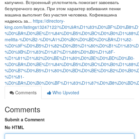
капучино. Встроенный уплотнитель помогает завоевать
безупречного вкуса. При этом характер взбивания пенки
машина выполнит без участия человека. Кофемашина
надеюсь за...
https://directory-
king.com/listings13247122/%D0%9A%D1%83%D0%BF%D0%B8%
%D0%BA%D0%BE%D1%84%D0%B5%D0%BC%D0%B0%D1%88%D
melitta-%D0%B2-%D0%A1%D0%B0%D0%BD%D0%BA%D1%82-
%D0%9F%D0%B5%D1%82%D0%B5%D1%80%D0%B1%D1%83%D
%D0%9B%D1%83%D1%87%D1%88%D0%B0%D1%8F-
%D1%81%D1%82%D0%BE%D1%80%D0%BE%D0%BD%D0%B0-
%D0%BA%D0%BE%D1%84%D0%B5%D0%BC%D0%B0%D1%88%D
%D0%B7%D0%B5%D1%80%D0%BD%D0%BE%D0%B2%D0%B0%D
%D1%81-
%D0%BA%D0%B0%D0%BF%D1%83%D1%87%D0%B8%D0%BD%
Comments
Who Upvoted
Comments
Submit a Comment
No HTML