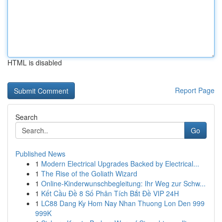
HTML is disabled
Report Page
Search
Go
Published News
1
Modern Electrical Upgrades Backed by Electrical...
1
The Rise of the Goliath Wizard
1
Online-Kinderwunschbegleitung: Ihr Weg zur Schw...
1
Kết Cầu Đề 8 Số Phân Tích Bắt Đề VIP 24H
1
LC88 Dang Ky Hom Nay Nhan Thuong Lon Den 999
999K