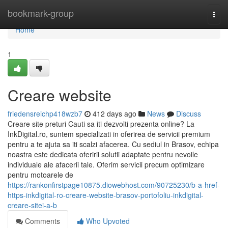
Home
bookmark-group
Togg
navi
Home
1
Creare website
friedensreichp418wzb7
412 days ago
News
Discuss
Creare site preturi Cauti sa iti dezvolti prezenta online? La
InkDigital.ro, suntem specializati in oferirea de servicii premium
pentru a te ajuta sa iti scalzi afacerea. Cu sediul in Brasov, echipa
noastra este dedicata oferirii solutii adaptate pentru nevoile
individuale ale afacerii tale. Oferim servicii precum optimizare
pentru motoarele de
https://rankonfirstpage10875.diowebhost.com/90725230/b-a-href-
https-inkdigital-ro-creare-website-brasov-portofoliu-inkdigital-
creare-sitei-a-b
Comments
Who Upvoted