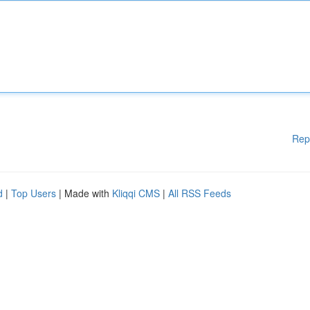
Rep
d
|
Top Users
| Made with
Kliqqi CMS
|
All RSS Feeds