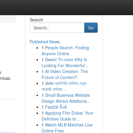
Search
Go
Published News
1
People Search: Finding
Anyone Online
1
Sweet Tri-color Kitty Is
Looking For Wonderful ...
1
AI Video Creation: The
s
Future of Content?
micas,
1
Velki প্রতিনিধি তালিকা দেখুন:
সরকারী তালিকা ...
1
Small Business Website
Design Attract Additiona...
1
Fast28 ลิ้งค์
1
Applying Film Dubai: Your
Definitive Guide to...
1
Watch MLB Matches Live
Online Free