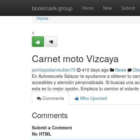
Home
bookmark-group
Home
New
Submit
Home
1
Carnet moto Vizcaya
pontoppidanreuben75
410 days ago
News
Dis
En Autoescuela Salazar te ayudamos a obtener tu carn
accesibles y atención personalizada. Si buscas una 
esta es tu mejor opción. Empieza tu camino al volante
Comments
Who Upvoted
Comments
Submit a Comment
No HTML