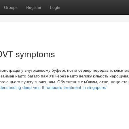
Groups
Register
Login
 DVT symptoms
монстрацій у внутрішньому буфері, потім сервер передає їх клієнта
аймав надто багато пам’яті через надто велику кількість нарощув
гою цього пункту значенням. Обмеження є м’яким, отже, якщо ста
derstanding-deep-vein-thrombosis-treatment-in-singapore/