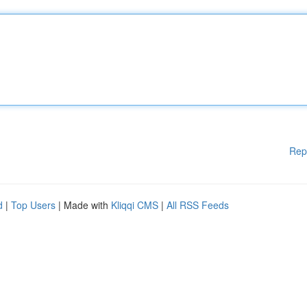
Rep
d
|
Top Users
| Made with
Kliqqi CMS
|
All RSS Feeds