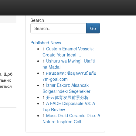
Search
Go
Published News
1
Custom Enamel Vessels:
Create Your Ideal ...
1
Ushuru wa Mwingi: Utafiti
na Madai
1
ผลบอลสด: ข้อมูลครบมือกับ
м. Щоб
7m-goal.com
альних
1
İzmir Eskort: Alsancak
неться
Bölgesi'ndeki Seçenekler
1
开云体育发展前景分析
1
A FADE Disposable V3: A
Top Review
1
Moss Druid Ceramic Dice: A
Nature-Inspired Coll...