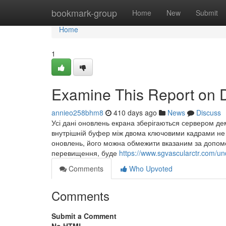
Home
bookmark-group
Home
New
Submit
Home
1
Examine This Report on
annieo258bhm8
410 days ago
News
Discuss
Усі дані оновлень екрана зберігаються сервером де
внутрішній буфер між двома ключовими кадрами не з
оновлень, його можна обмежити вказаним за допомо
перевищення, буде
https://www.sgvascularctr.com/un
Comments
Who Upvoted
Comments
Submit a Comment