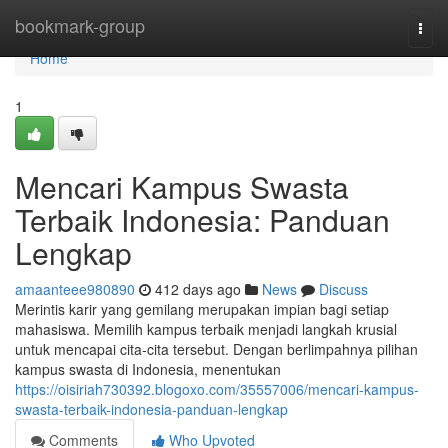
Home
bookmark-group
Togg
navi
Home
1
Mencari Kampus Swasta
Terbaik Indonesia: Panduan
Lengkap
amaanteee980890
412 days ago
News
Discuss
Merintis karir yang gemilang merupakan impian bagi setiap
mahasiswa. Memilih kampus terbaik menjadi langkah krusial
untuk mencapai cita-cita tersebut. Dengan berlimpahnya pilihan
kampus swasta di Indonesia, menentukan
https://oisiriah730392.blogoxo.com/35557006/mencari-kampus-
swasta-terbaik-indonesia-panduan-lengkap
Comments
Who Upvoted